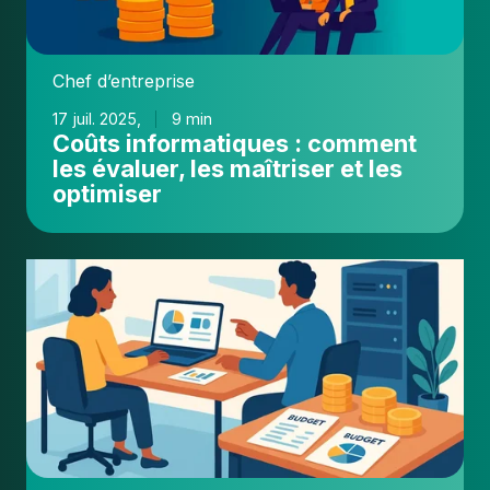
les
maîtriser
et
Chef d’entreprise
les
optimiser
17 juil. 2025,
9 min
Coûts informatiques : comment
les évaluer, les maîtriser et les
optimiser
Guide
complet
du
budget
informatique
pour
TPE-
PME