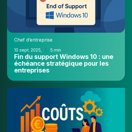
10
:
une
échéance
stratégique
Chef d’entreprise
pour
les
10 sept. 2025,
5 min
entreprises
Fin du support Windows 10 : une
échéance stratégique pour les
entreprises
Coûts
informatiques
:
comment
les
évaluer,