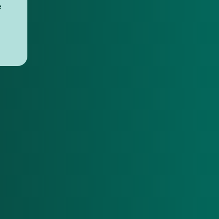
une
llaboratif
e
 pour
TPE / PME
t et vos
?
ts-
Découvrez
nos
solutions
pour les
entreprises