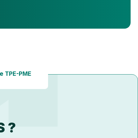
ise TPE-PME
S ?