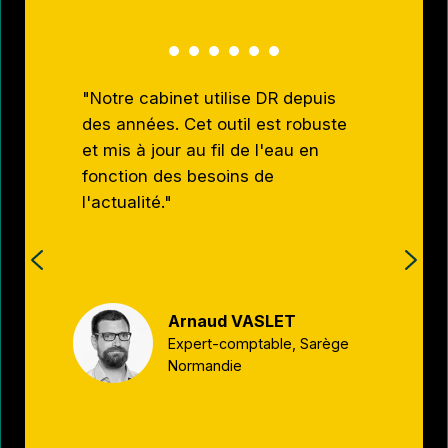
"Notre cabinet utilise DR depuis
 des
"La
des années. Cet outil est robuste
ave
et mis à jour au fil de l'eau en
es
réc
fonction des besoins de
dat
l'actualité."
ail
imp
la 
tou
Arnaud VASLET
Expert-comptable, Sarège
a
Normandie