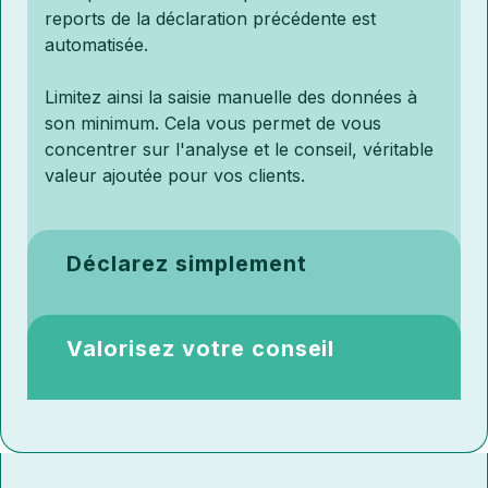
reports de la déclaration précédente est
automatisée.
Limitez ainsi la saisie manuelle des données à
son minimum. Cela vous permet de vous
concentrer sur l'analyse et le conseil, véritable
valeur ajoutée pour vos clients.
Déclarez simplement
Déclarez simplement
Valorisez votre conseil
DR simplifie le processus de déclaration de vos
Valorisez votre conseil
clients. Grâce à son interface intuitive, vous
pouvez facilement saisir toutes les informations
nécessaires et envoyer les fichiers EDI.