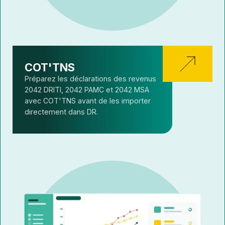
COT'TNS
Préparez les déclarations des revenus
2042 DRITI, 2042 PAMC et 2042 MSA
avec COT'TNS avant de les importer
directement dans DR.
ISACOMPTA
CONNECT