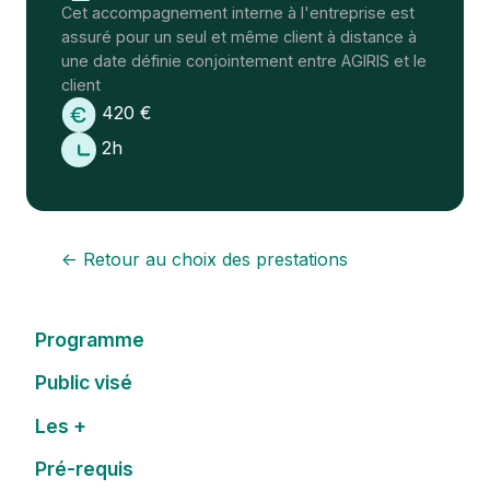
Cet accompagnement interne à l'entreprise est
assuré pour un seul et même client à distance à
une date définie conjointement entre AGIRIS et le
client
420 €
2h
← Retour au choix des prestations
Programme
Public visé
Les +
Pré-requis