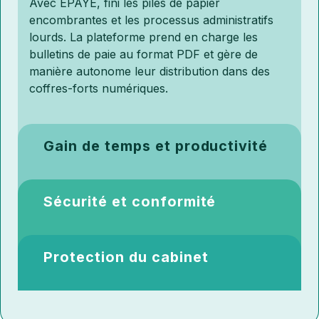
Avec EPAYE, fini les piles de papier
encombrantes et les processus administratifs
lourds. La plateforme prend en charge les
bulletins de paie au format PDF et gère de
manière autonome leur distribution dans des
coffres-forts numériques.
Gain de temps et productivité
Gain de temps et
Sécurité et conformité
productivité
Sécurité et conformité
Protection du cabinet
Chaque mois, l'édition et la distribution des
bulletins de paie sont des tâches longues et
coûteuses... Avec EPAYE, gagnez du temps en
Garantissez la pérennité et l'intégrité de vos
Protection du cabinet
automatisant la distribution des bulletins de paie
documents RH avec notre système d'Archivage