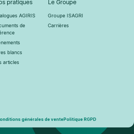
fos pratiques
Le Groupe
alogues AGIRIS
Groupe ISAGRI
cuments de
Carrières
érence
ènements
res blancs
 articles
onditions générales de vente
Politique RGPD