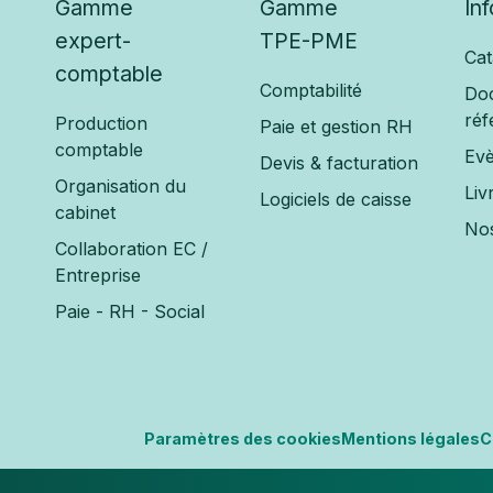
Gamme
Gamme
In
expert-
TPE-PME
Cat
comptable
Comptabilité
Do
réf
Production
Paie et gestion RH
comptable
Ev
Devis & facturation
Organisation du
Liv
Logiciels de caisse
cabinet
Nos
Collaboration EC /
Entreprise
Paie - RH - Social
Paramètres des cookies
Mentions légales
C