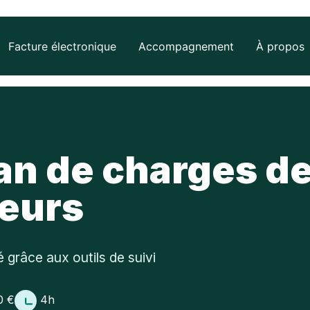
Facture électronique
Accompagnement
À propos
es
Retrouvez
COMPTA
les
NECT
lan de charges d
évènements
comptable
 et
AGIRIS
tive
teurs
ture
me Agréée
 grâce aux outils de suivi
il
IS
Vous êtes
NECT
0 €
4h