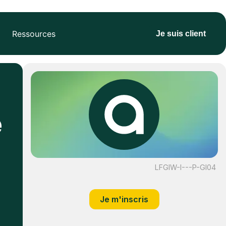
Ressources
Je suis client
e
LFGIW-I---P-GI04
Je m'inscris