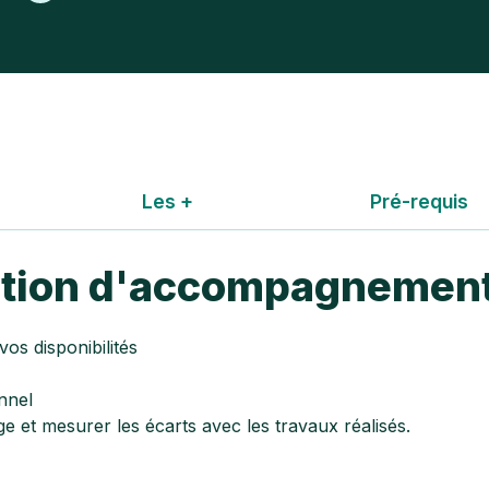
une
llaboratif
 pour
TPE / PME
t et vos
?
ts-
Découvrez
Les +
Pré-requis
nos
solutions
pour les
tation d'accompagnemen
entreprises
os disponibilités
nnel
e et mesurer les écarts avec les travaux réalisés.