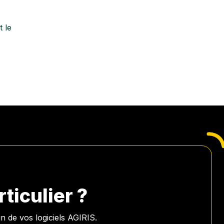
t le
iculier ?
 de vos logiciels AGIRIS.