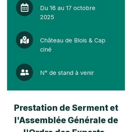
Du
Du 16 au 17 octobre
16
au
2025
17
octobre
Château
2025
Château de Blois & Cap
de
Blois
ciné
&
Cap
N°
ciné
N° de stand à venir
de
stand
à
venir
Prestation de Serment et
l'Assemblée Générale de