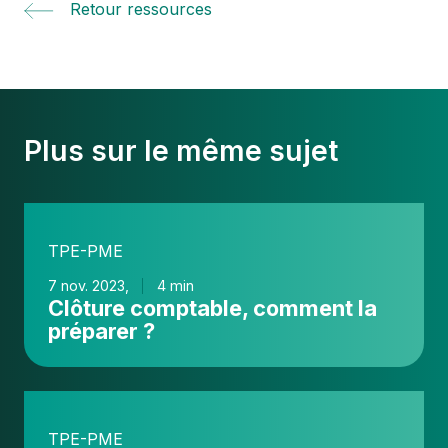
Retour ressources
Plus sur le même sujet
Clôture
comptable,
TPE-PME
comment
la
7 nov. 2023,
4 min
Clôture comptable, comment la
préparer
préparer ?
?
TPE-
PME
TPE-PME