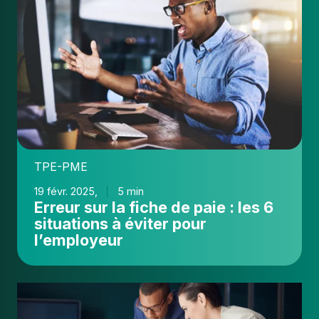
la
fiche
de
paie
:
les
6
situations
à
éviter
TPE-PME
pour
l’employeur
19 févr. 2025,
5 min
Erreur sur la fiche de paie : les 6
situations à éviter pour
l’employeur
Des
conseils