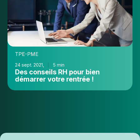
RH
pour
bien
démarrer
votre
rentrée
!
TPE-PME
24 sept. 2021,
5 min
Des conseils RH pour bien
démarrer votre rentrée !