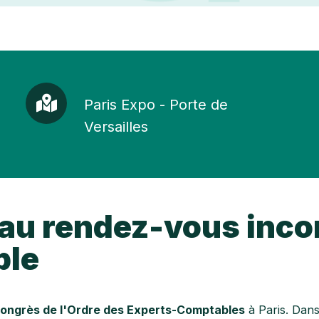
une
llaboratif
 pour
TPE / PME
t et vos
?
ts-
Paris
Paris Expo - Porte de
Expo
Découvrez
-
Versailles
nos
Porte
solutions
de
pour les
Versailles
entreprises
u rendez-vous incon
ble
ongrès de l'Ordre des Experts-Comptables
à Paris. Dan