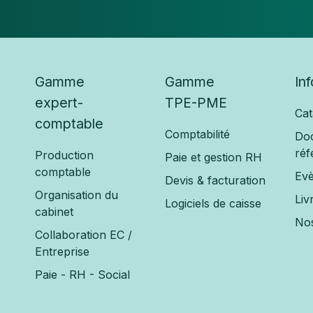
Gamme
Gamme
In
expert-
TPE-PME
Cat
comptable
Comptabilité
Do
réf
Production
Paie et gestion RH
comptable
Ev
Devis & facturation
Organisation du
Liv
Logiciels de caisse
cabinet
Nos
Collaboration EC /
Entreprise
Paie - RH - Social