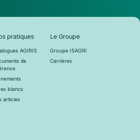
fos pratiques
Le Groupe
alogues AGIRIS
Groupe ISAGRI
cuments de
Carrières
érence
ènements
res blancs
 articles