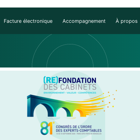
Facture électronique
Accompagnement
À propos
es
Retrouvez
COMPTA
les
NECT
évènements
comptable
 et
AGIRIS
tive
ture
me Agréée
il
IS
Vous êtes
NECT