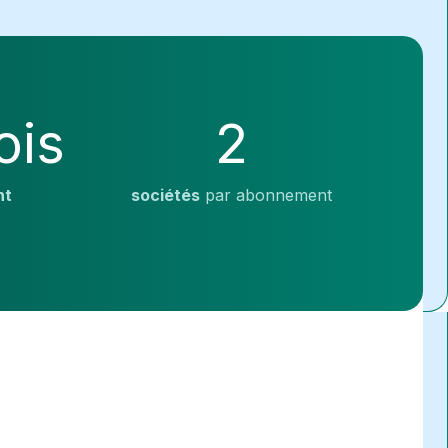
ois
2
nt
sociétés
par abonnement