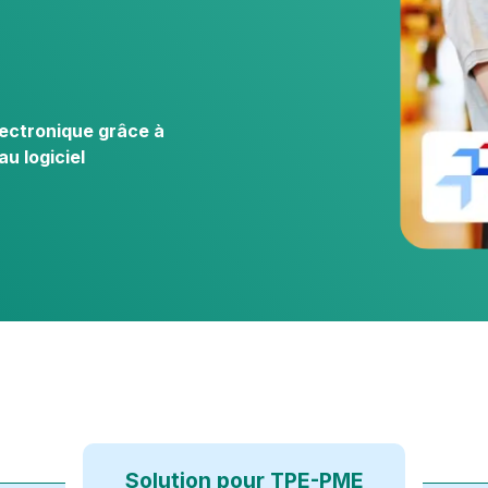
une
llaboratif
 pour
TPE / PME
t et vos
?
ts-
lectronique grâce à
au logiciel
Découvrez
nos
solutions
pour les
entreprises
Solution pour TPE-PME