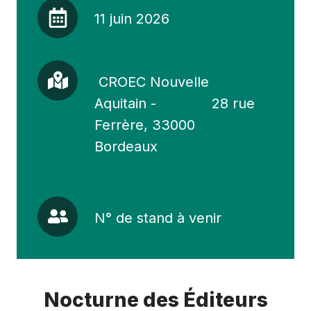
11
11 juin 2026
juin
2026
CROEC
CROEC Nouvelle
Nouvelle
Aquitain
Aquitain -
28 rue
-
Ferrère, 33000
28
Bordeaux
rue
Ferrère,
33000
Bordeaux
N°
N° de stand à venir
de
stand
à
venir
Nocturne des Éditeurs