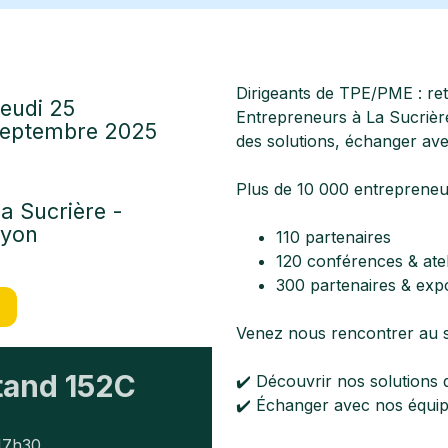
Dirigeants de TPE/PME : re
eudi 25
Entrepreneurs à La Sucrièr
septembre 2025
des solutions, échanger avec
Plus de 10 000 entrepreneu
a Sucrière -
Lyon
110 partenaires
120 conférences & atel
300 partenaires & exp
Venez nous rencontrer au s
tand 152C
✔️
Découvrir nos solutions 
✔️
Échanger avec nos équi
 17h30