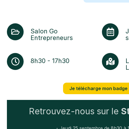
Salon
Jeudi
Salon Go
J
Go
25
Entrepreneurs
Entrepreneurs
septembre
2025
8h30
La
8h30 - 17h30
L
-
Sucrière
17h30
-
Lyon
Je télécharge mon badge
Retrouvez-nous sur le
S
- Jeudi 25 septembre de 8h30 à