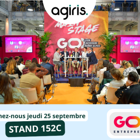
une
llaboratif
 pour
TPE / PME
t et vos
?
ts-
Découvrez
nos
solutions
pour les
entreprises