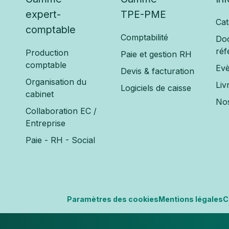
expert-
TPE-PME
Cat
comptable
Comptabilité
Do
réf
Production
Paie et gestion RH
comptable
Ev
Devis & facturation
Organisation du
Liv
Logiciels de caisse
cabinet
Nos
Collaboration EC /
Entreprise
Paie - RH - Social
Paramètres des cookies
Mentions légales
C