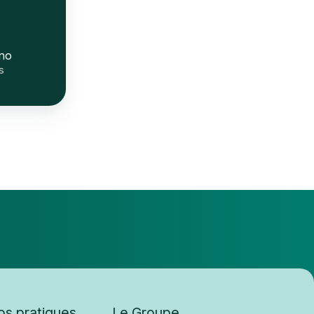
no
s
fos pratiques
Le Groupe