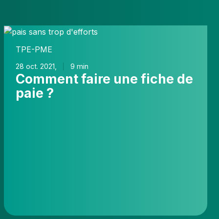
Comment
faire
TPE-PME
une
fiche
28 oct. 2021,
9 min
Comment faire une fiche de
de
paie
paie ?
?