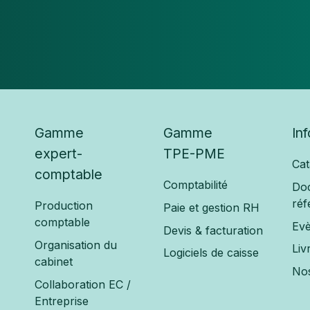
Gamme
Gamme
In
expert-
TPE-PME
Cat
comptable
Comptabilité
Do
réf
Production
Paie et gestion RH
comptable
Ev
Devis & facturation
Organisation du
Liv
Logiciels de caisse
cabinet
Nos
Collaboration EC /
Entreprise