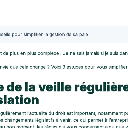
une
llaboratif
 pour
TPE / PME
t et vos
?
ts-
seils pour simplifier la gestion de sa paie
Découvrez
st de plus en plus complexe ! Je ne sais jamais si je suis dan
nos
solutions
vie que cela change ? Voici 3 astuces pour vous simplifie
pour les
entreprises
e de la veille régulièr
slation
gulièrement l’actualité du droit est important, notamment p
les changements législatifs à venir, ce qui permet à l’entre
au bon moment, les règles qui vous concernent ainsi que vos 