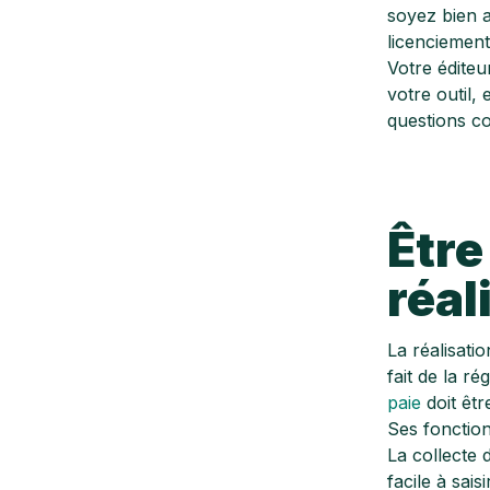
soyez bien 
licenciemen
Votre éditeu
votre outil,
questions c
Être
réal
La réalisati
fait de la r
paie
doit êtr
Ses fonction
La collecte 
facile à sais