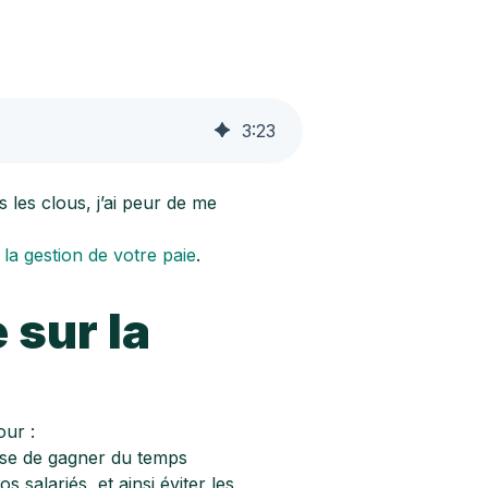
3
:
23
s les clous, j’ai peur de me
r
la gestion de votre paie
.
e sur la
our :
prise de gagner du temps
salariés, et ainsi éviter les