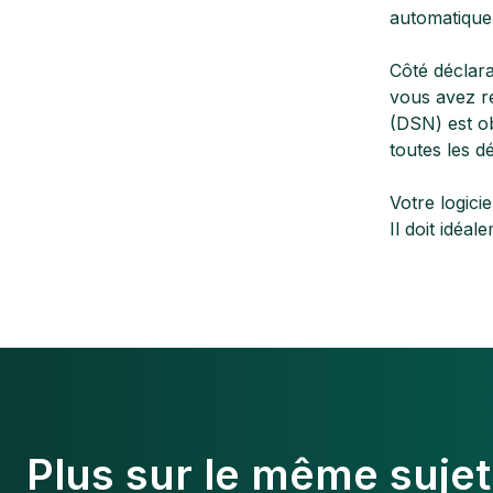
automatiquem
Côté déclara
vous avez re
(DSN) est ob
toutes les d
Votre logici
Il doit idéa
Plus sur le même sujet