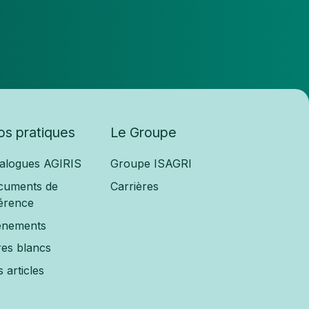
fos pratiques
Le Groupe
alogues AGIRIS
Groupe ISAGRI
cuments de
Carrières
érence
ènements
res blancs
 articles