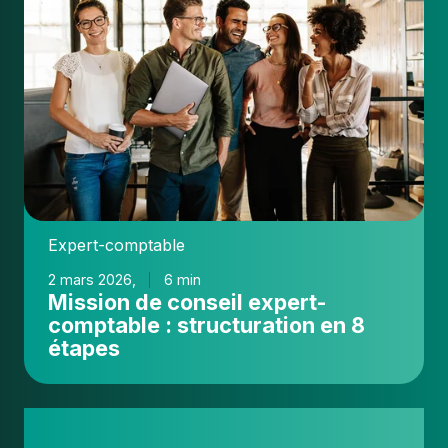
expert-
comptable
:
structuration
en
8
étapes
Expert-comptable
2 mars 2026,
6 min
Mission de conseil expert-
comptable : structuration en 8
étapes
Cabinet
de