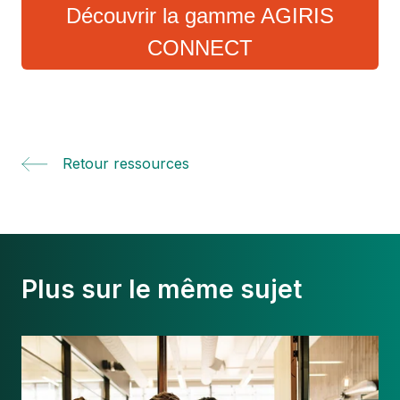
Découvrir la gamme AGIRIS
CONNECT
Retour ressources
Plus sur le même sujet
Mission
de
conseil