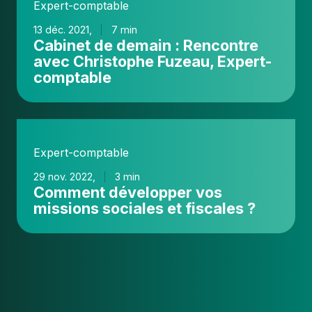
Expert-comptable
demain
:
13 déc. 2021,
7 min
Cabinet de demain : Rencontre
Rencontre
avec Christophe Fuzeau, Expert-
avec
comptable
Christophe
Fuzeau,
Expert-
Comment
comptable
développer
Expert-comptable
vos
missions
29 nov. 2022,
3 min
Comment développer vos
sociales
missions sociales et fiscales ?
et
fiscales
?