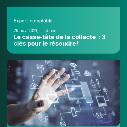
Le
casse-
Expert-comptable
tête
de
29 nov. 2021,
4 min
Le casse-tête de la collecte : 3
la
clés pour le résoudre !
collecte
:
3
Logiciel
clés
de
pour
comptabilité
le
sur
résoudre !
mesure
:
de
la
modularité
en