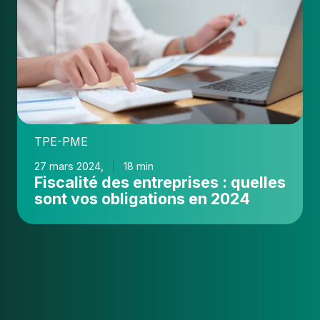
des
entreprises
:
quelles
sont
vos
obligations
en
TPE-PME
2024
27 mars 2024,
18 min
Fiscalité des entreprises : quelles
sont vos obligations en 2024