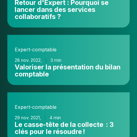
Retour d'Expert : Pourquoi se
se
lancer dans des services
lancer
collaboratifs ?
dans
des
services
Valoriser
collaboratifs
la
?
Expert-comptable
présentation
du
28 nov. 2022,
3 min
Valoriser la présentation du bilan
bilan
comptable
comptable
Le
casse-
Expert-comptable
tête
de
29 nov. 2021,
4 min
Le casse-tête de la collecte : 3
la
clés pour le résoudre !
collecte