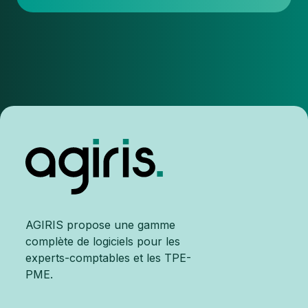
:
3
clés
pour
le
résoudre !
AGIRIS propose une gamme
complète de logiciels pour les
experts-comptables et les TPE-
PME.