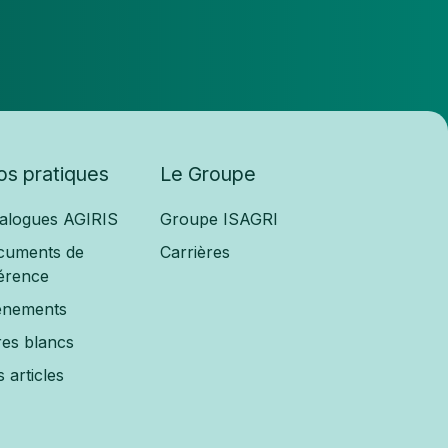
fos pratiques
Le Groupe
alogues AGIRIS
Groupe ISAGRI
cuments de
Carrières
érence
ènements
res blancs
 articles