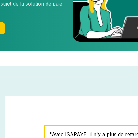
une
llaboratif
jet de la solution de paie
 pour
TPE / PME
t et vos
?
ts-
Découvrez
nos
solutions
pour les
entreprises
"
Avec ISAPAYE, il n'y a plus de retard