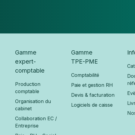
Gamme
Gamme
In
expert-
TPE-PME
Cat
comptable
Comptabilité
Do
réf
Production
Paie et gestion RH
comptable
Ev
Devis & facturation
Organisation du
Liv
Logiciels de caisse
cabinet
Nos
Collaboration EC /
Entreprise