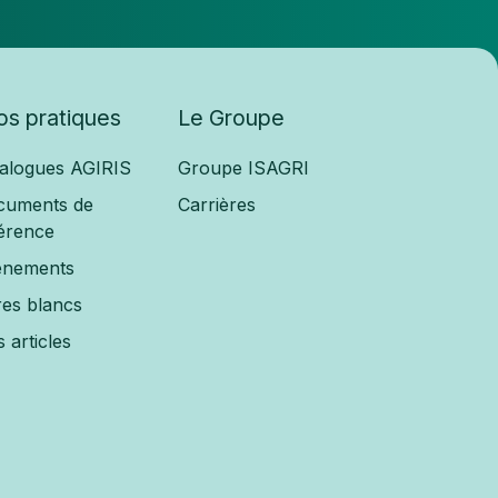
fos pratiques
Le Groupe
alogues AGIRIS
Groupe ISAGRI
cuments de
Carrières
érence
ènements
res blancs
 articles