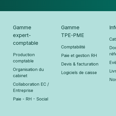
Gamme
Gamme
In
expert-
TPE-PME
Cat
comptable
Comptabilité
Do
réf
Production
Paie et gestion RH
comptable
Ev
Devis & facturation
Organisation du
Liv
Logiciels de caisse
cabinet
Nos
Collaboration EC /
Entreprise
Paie - RH - Social