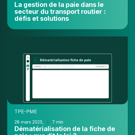
:
La gestion de la paie dans le
défis
secteur du transport routier :
et
défis et solutions
solutions
Dématérialisation
de
la
fiche
de
paie
:
que
dit
la
TPE-PME
loi
?
28 mars 2025,
7 min
Dématérialisation de la fiche de