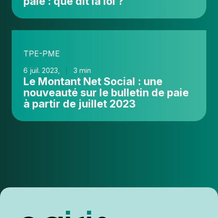
paie : que dit la loi ?
Le
Montant
TPE-PME
Net
Social
6 juil. 2023,
3 min
Le Montant Net Social : une
:
nouveauté sur le bulletin de paie
une
à partir de juillet 2023
nouveauté
sur
le
bulletin
de
paie
à
partir
de
juillet