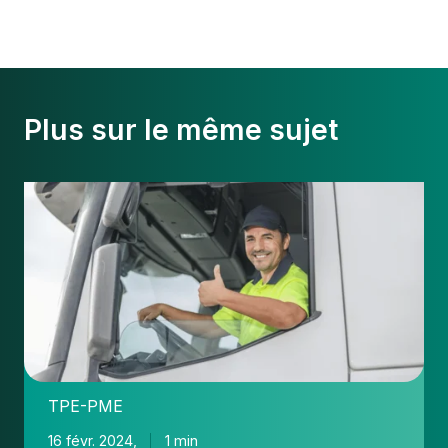
Plus sur le même sujet
La
gestion
de
la
paie
dans
le
secteur
du
TPE-PME
transport
routier
16 févr. 2024,
1 min