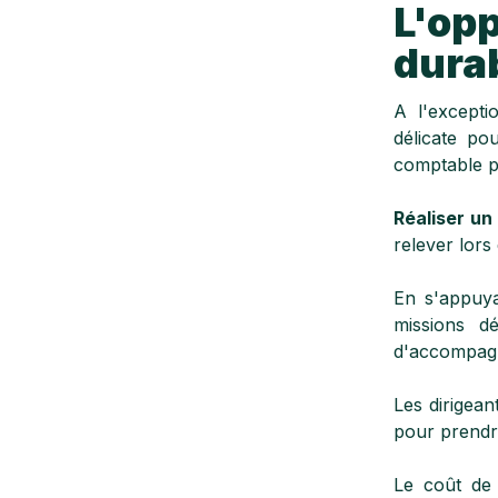
L'op
dura
A l'excepti
délicate po
comptable po
Réaliser un
relever lors
En s'appuya
missions d
d'accompagn
Les dirigean
pour prendre
Le coût de 