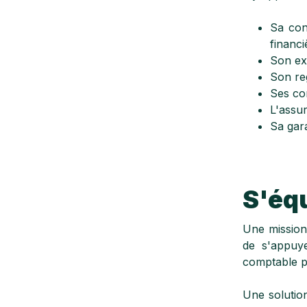
Sa con
financi
Son exp
Son reg
Ses con
L'assur
Sa gar
S'équ
Une mission 
de s'appuye
comptable po
Une solutio