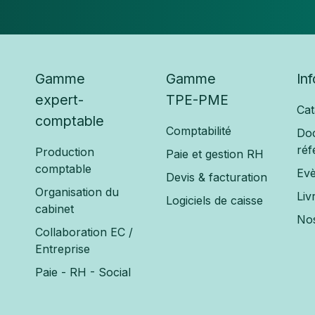
Gamme
Gamme
In
expert-
TPE-PME
Cat
comptable
Comptabilité
Do
réf
Production
Paie et gestion RH
comptable
Ev
Devis & facturation
Organisation du
Liv
Logiciels de caisse
cabinet
Nos
Collaboration EC /
Entreprise
Paie - RH - Social