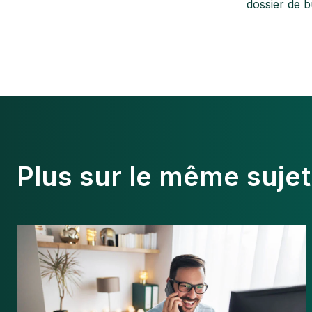
dossier de b
Plus sur le même sujet
Pré-
comptabilité
:
périmètre,
intérêt