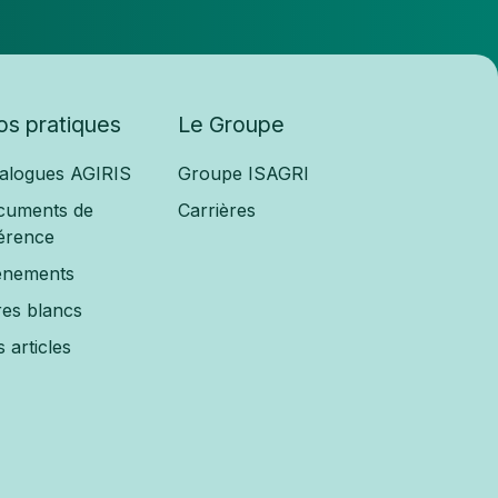
fos pratiques
Le Groupe
alogues AGIRIS
Groupe ISAGRI
cuments de
Carrières
érence
ènements
res blancs
 articles