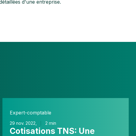
étaillées d'une entreprise.
Cotisations
TNS:
Expert-comptable
Une
gestion
29 nov. 2022,
2 min
Cotisations TNS: Une
souvent