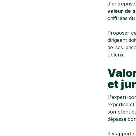
d'entrepris
valeur de s
chiffrées du 
Proposer ce
dirigeant do
de ses beso
obtenir.
Valor
et ju
L'expert-co
expertise et
son client d
dépasse donc
Il y apporte