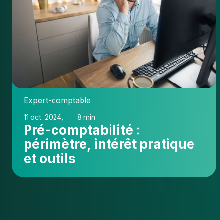
pratique
et
outils
Expert-comptable
11 oct. 2024,
8 min
Pré-comptabilité :
périmètre, intérêt pratique
et outils