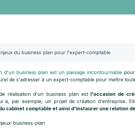
une
llaboratif
 pour
TPE / PME
t et vos
?
ts-
Découvrez
enjeux du business plan pour l'expert-comptable
nos
solutions
pour les
ion d'un business plan est un passage incontournable
pour 
entreprises
urel de s'adresser à un expert-comptable pour mettre tout
de réalisation d'un business plan est
l'occasion de cré
i a, par exemple, un projet de création d'entreprise. El
du cabinet comptable et ainsi d'instaurer une relation d