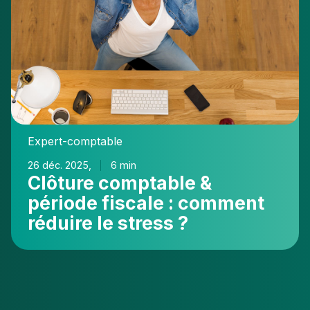
:
comment
réduire
le
stress
?
Expert-comptable
26 déc. 2025,
6 min
Clôture comptable &
période fiscale : comment
réduire le stress ?