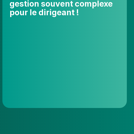
gestion souvent complexe
complexe
pour
pour le dirigeant !
le
dirigeant
!