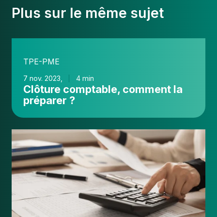
Plus sur le même sujet
Clôture
comptable,
TPE-PME
comment
la
7 nov. 2023,
4 min
Clôture comptable, comment la
préparer
préparer ?
?
L'
Intelligence
Artificielle
gagne
la
comptabilité
des
TPE