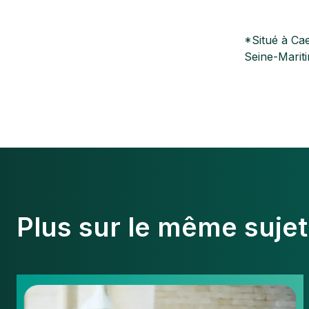
*Situé à Ca
Seine-Mariti
Plus sur le même sujet
Variables
de