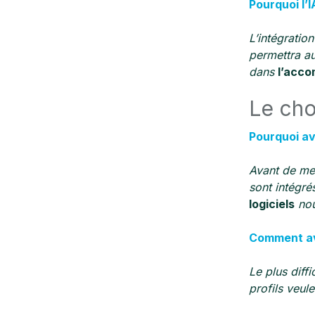
Pourquoi l’I
L’intégratio
permettra au
dans
l’acco
Le ch
Pourquoi av
Avant
de me
sont intégr
logiciels
nou
Comment av
Le plus diff
profils veule