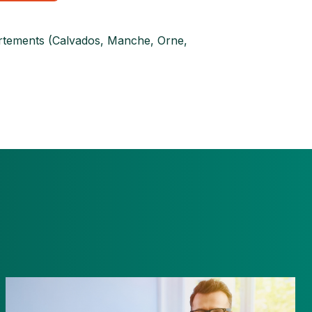
artements (Calvados, Manche, Orne,
Révision
du