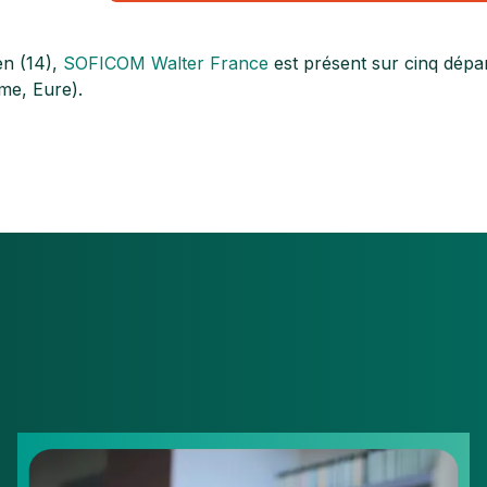
en (14),
SOFICOM Walter France
est présent sur cinq dép
me, Eure).
Logiciel
de