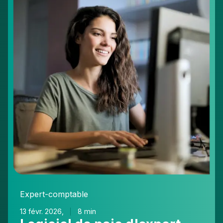
paie
d'expert-
comptable
:
l'efficience
avant
tout
!
Expert-comptable
13 févr. 2026,
8 min