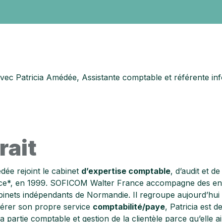
une
llaboratif
 pour
TPE / PME
t et vos
?
ts-
vec Patricia Amédée, Assistante comptable et référente in
Découvrez
nos
solutions
pour les
entreprises
rait
dée rejoint le cabinet
d’expertise comptable
, d’audit et 
ce*, en 1999. SOFICOM Walter France accompagne des entr
inets indépendants de Normandie. Il regroupe aujourd’hui 
gérer son propre service
comptabilité/paye
, Patricia est 
a partie comptable et gestion de la clientèle parce qu’elle 