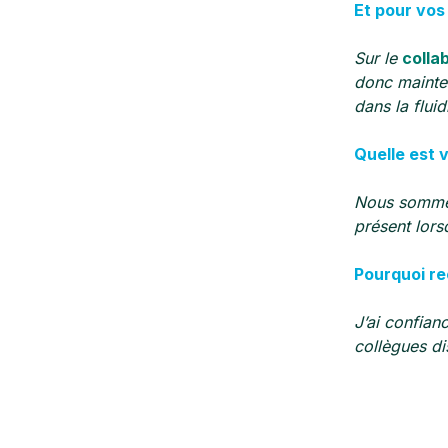
Et pour vos 
Sur le
colla
donc mainten
dans la flui
Quelle est 
Nous sommes
présent lors
Pourquoi r
J’ai confian
collègues di