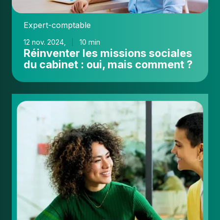
mais
comment
Expert-comptable
?
12 nov. 2024,
10 min
Réinventer les missions sociales
du cabinet : oui, mais comment ?
La
mission
sociale
de
l'expert-
comptable
:
un
levier
stratégique