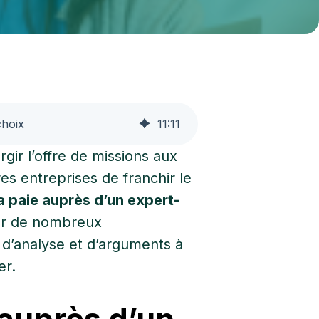
choix
11
:
11
gir l’offre de missions aux
res entreprises de franchir le
a paie auprès d’un expert-
ur de nombreux
 d’analyse et d’arguments à
er.
 auprès d’un