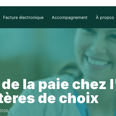
Facture électronique
Accompagnement
À propos
es
Retrouvez
COMPTA
les
NECT
évènements
comptable
 et
AGIRIS
tive
de la paie chez 
ture
me Agréée
tères de choix
il
IS
Vous êtes
NECT
 2026,