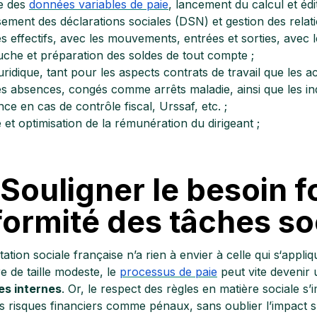
te des
données variables de paie
, lancement du calcul et édit
sement des déclarations sociales (DSN) et gestion des relat
es effectifs, avec les mouvements, entrées et sorties, avec 
uche et préparation des soldes de tout compte ;
uridique, tant pour les aspects contrats de travail que les 
es absences, congés comme arrêts maladie, ainsi que les ind
nce en cas de contrôle fiscal, Urssaf, etc. ;
té et optimisation de la rémunération du dirigeant ;
 Souligner le besoin f
ormité des tâches so
ation sociale française n’a rien à envier à celle qui s‘appliq
e de taille modeste, le
processus de paie
peut vite devenir
s internes
. Or, le respect des règles en matière sociale s
s risques financiers comme pénaux, sans oublier l’impact s