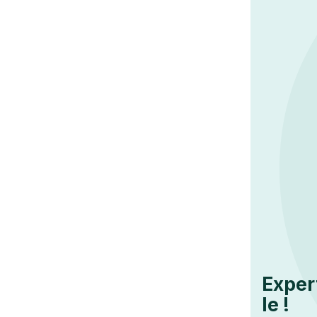
Exper
le !