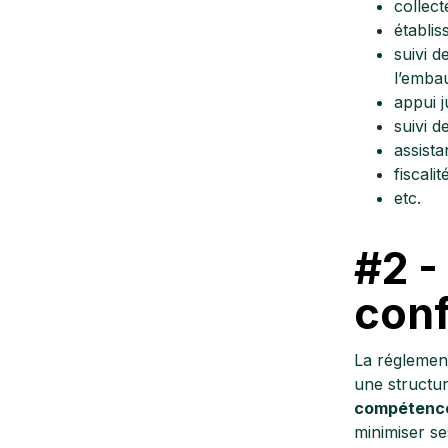
collec
établis
suivi d
l’emba
appui j
suivi d
assista
fiscali
etc.
#2 -
conf
La réglement
une structur
compétence
minimiser se