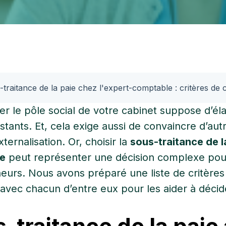
une
llaboratif
 pour
TPE / PME
t et vos
?
ts-
Découvrez
traitance de la paie chez l'expert-comptable : critères de 
nos
solutions
r le pôle social de votre cabinet suppose d’élar
pour les
istants. Et, cela exige aussi de convaincre d’aut
entreprises
xternalisation. Or, choisir la
sous-traitance de l
e
peut représenter une décision complexe po
eurs. Nous avons préparé une liste de critères
avec chacun d’entre eux pour les aider à décid
-traitance de la paie