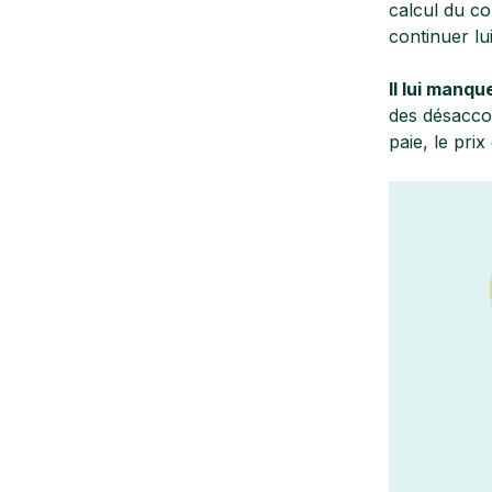
calcul du co
continuer lu
Il lui manqu
des désaccor
paie, le pri