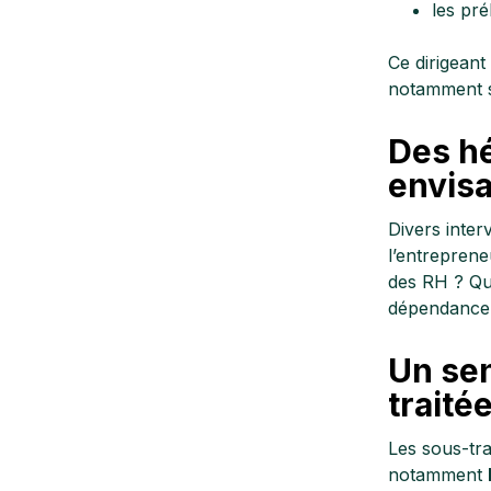
les pré
Ce dirigeant
notamment su
Des hé
envisa
Divers inter
l’entreprene
des RH ? Que
dépendance p
Un sen
traité
Les sous-tra
notamment