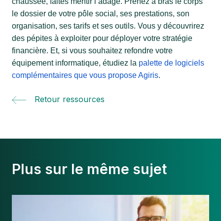
chaussée, faites mentir l’adage. Prenez à bras le corps
le dossier de votre pôle social, ses prestations, son
organisation, ses tarifs et ses outils. Vous y découvrirez
des pépites à exploiter pour déployer votre stratégie
financière. Et, si vous souhaitez refondre votre
équipement informatique, étudiez la
palette de logiciels
complémentaires que vous propose Agiris
.
Retour ressources
Plus sur le même sujet
Réinventer
les