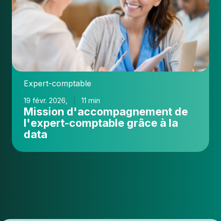
comptable
grâce
à
la
data
Expert-comptable
19 févr. 2026,
11 min
Mission d'accompagnement de
l'expert-comptable grâce à la
data