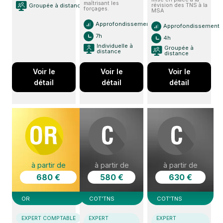
maîtrisant les
révision des TNS à la
Groupée à distance
forçages.
MSA
Approfondissement
Approfondissement
7h
4h
Individuelle à
Groupée à
distance
distance
Voir le
Voir le
Voir le
détail
détail
détail
à partir de
à partir de
à partir de
680 €
580 €
630 €
OR
COT'TNS
COT'TNS
EXPERT COMPTABLE
EXPERT
EXPERT