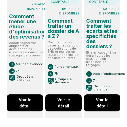
COMPTABLE
COMPTABLE
32 PLACES
DISPONIBLES
104 PLACES
50 PLACES
DISPONIBLES
DISPONIBLES
Comment
Comment
Comment
mener une
traiter un
traiter les
étude
dossier de A
écarts et les
d'optimisation
à Z ?
spécificités
des revenus ?
des
Comprendre les
Accompagner vos
dossiers ?
bases et les calculs
dirigeants et
des cotisations de
développer les
TNS et réaliser en
missions de conseil en
Etre en capacité de
toute autonomie les
stratégie de revenus.
gérer toutes les
dossiers courants.
situations en
maîtrisant les
Maîtrise avancée
forçages.
Fondamentaux
7h
7h
Approfondissement
Groupée à
Groupée à
distance
7h
distance
Groupée à
distance
Voir le
Voir le
Voir le
détail
détail
détail