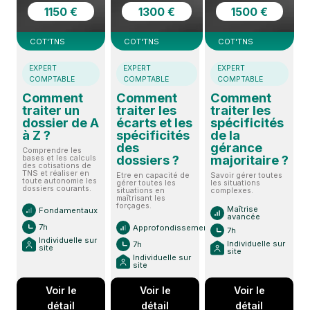
1150 €
1300 €
1500 €
COT'TNS
COT'TNS
COT'TNS
EXPERT
EXPERT
EXPERT
COMPTABLE
COMPTABLE
COMPTABLE
Comment
Comment
Comment
traiter un
traiter les
traiter les
dossier de A
écarts et les
spécificités
à Z ?
spécificités
de la
des
gérance
Comprendre les
dossiers ?
majoritaire ?
bases et les calculs
des cotisations de
TNS et réaliser en
Etre en capacité de
Savoir gérer toutes
toute autonomie les
gérer toutes les
les situations
dossiers courants.
situations en
complexes.
maîtrisant les
forçages.
Maîtrise
Fondamentaux
avancée
7h
Approfondissement
7h
Individuelle sur
Individuelle sur
7h
site
site
Individuelle sur
site
Voir le
Voir le
Voir le
détail
détail
détail