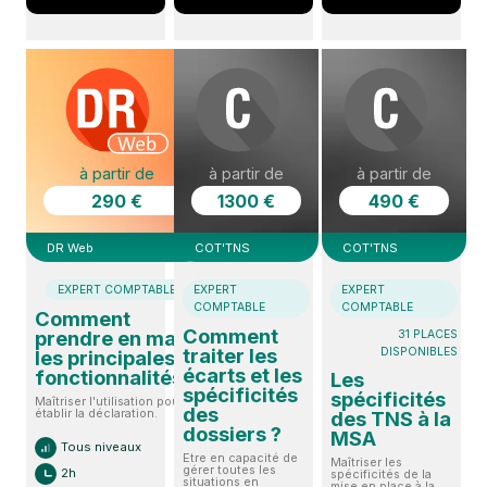
à partir de
à partir de
à partir de
290 €
1300 €
490 €
DR Web
COT'TNS
COT'TNS
EXPERT COMPTABLE
EXPERT
EXPERT
COMPTABLE
COMPTABLE
Comment
Comment
prendre en main
31 PLACES
traiter les
DISPONIBLES
les principales
écarts et les
fonctionnalités ?
Les
spécificités
spécificités
Maîtriser l'utilisation pour
des
établir la déclaration.
des TNS à la
dossiers ?
MSA
Tous niveaux
Etre en capacité de
Maîtriser les
gérer toutes les
2h
spécificités de la
situations en
mise en place à la