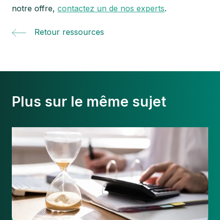
notre offre,
contactez un de nos experts
.
Retour ressources
Plus sur le même sujet
Quel
délai
d’envoi
d’une
facture
respecter
et
pourquoi