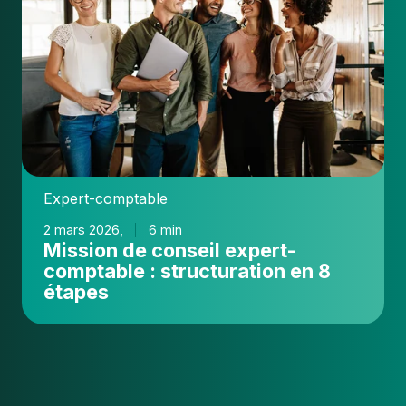
comptable
:
structuration
en
8
étapes
Expert-comptable
2 mars 2026,
6 min
Mission de conseil expert-
comptable : structuration en 8
étapes