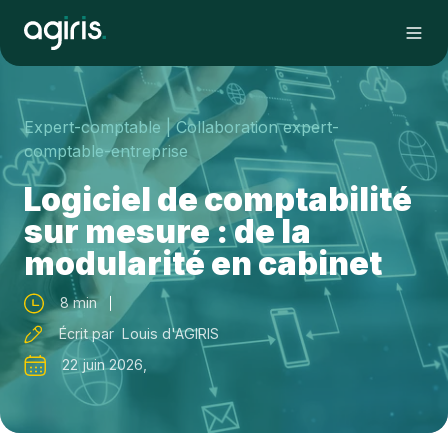
Expert-comptable
| Collaboration expert-
comptable-entreprise
Logiciel de comptabilité
sur mesure : de la
modularité en cabinet
8 min
Écrit par Louis d'AGIRIS
22 juin 2026,