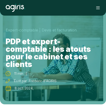
Expert-comptable
| Devis et facturation
PDP et expert-
comptable : les atouts
pour le cabinet et ses
clients
11 min
Écrit par Frédéric d'AGIRIS
8 oct. 2024,