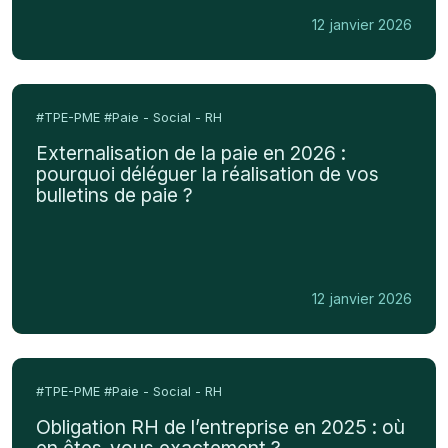
fréquentes
12 janvier 2026
à
éviter
Externalisation
de
#TPE-PME
#Paie - Social - RH
la
Externalisation de la paie en 2026 :
paie
pourquoi déléguer la réalisation de vos
en
bulletins de paie ?
2026
:
pourquoi
déléguer
12 janvier 2026
la
réalisation
de
Obligation
vos
RH
#TPE-PME
#Paie - Social - RH
bulletins
de
Obligation RH de l’entreprise en 2025 : où
de
l’entreprise
en êtes-vous exactement ?