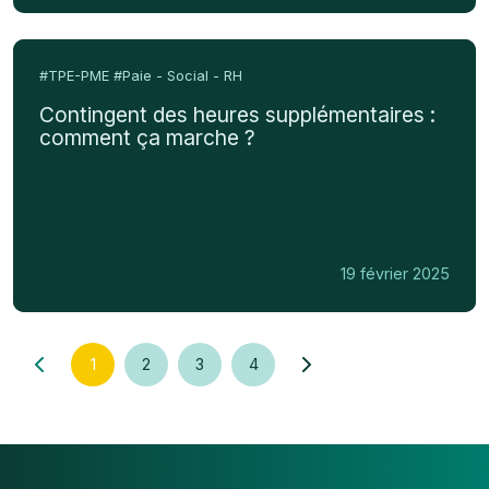
méthodes
Contingent
des
#TPE-PME
#Paie - Social - RH
heures
Contingent des heures supplémentaires :
supplémentaires
comment ça marche ?
:
comment
ça
marche
?
19 février 2025
1
2
3
4