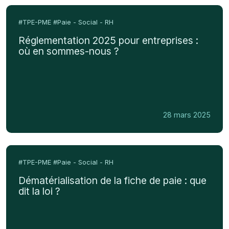
Réglementation
2025
#TPE-PME
#Paie - Social - RH
pour
Réglementation 2025 pour entreprises :
entreprises
où en sommes-nous ?
:
où
en
sommes-
nous
28 mars 2025
?
Dématérialisation
de
#TPE-PME
#Paie - Social - RH
la
Dématérialisation de la fiche de paie : que
fiche
dit la loi ?
de
paie
: