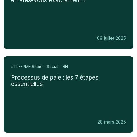
paie
en
?
2025
:
où
en
09 juillet 2025
êtes-
vous
exactement
Processus
?
de
#TPE-PME
#Paie - Social - RH
paie
Processus de paie : les 7 étapes
:
essentielles
les
7
étapes
essentielles
28 mars 2025