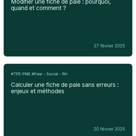
Modifier une fiche de paie : pourquoi,
de
quand et comment ?
paie
:
pourquoi,
quand
et
27 février 2025
comment
?
Calculer
une
#TPE-PME
#Paie - Social - RH
fiche
Calculer une fiche de paie sans erreurs :
de
enjeux et méthodes
paie
sans
erreurs
:
enjeux
20 février 2025
et