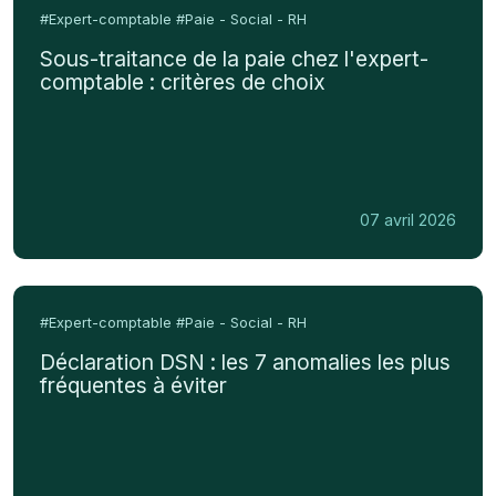
traitance
#Expert-comptable
#Paie - Social - RH
de
Sous-traitance de la paie chez l'expert-
la
comptable : critères de choix
paie
chez
l'expert-
comptable
:
07 avril 2026
critères
de
choix
Déclaration
DSN
#Expert-comptable
#Paie - Social - RH
:
Déclaration DSN : les 7 anomalies les plus
les
fréquentes à éviter
7
anomalies
les
plus