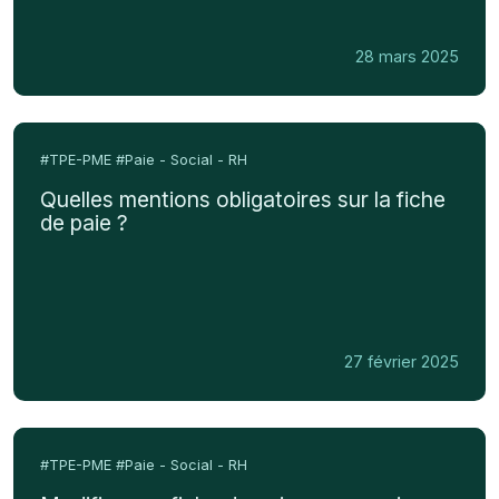
que
dit
28 mars 2025
la
loi
?
Quelles
mentions
#TPE-PME
#Paie - Social - RH
obligatoires
Quelles mentions obligatoires sur la fiche
sur
de paie ?
la
fiche
de
paie
?
27 février 2025
Modifier
une
#TPE-PME
#Paie - Social - RH
fiche