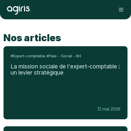
Nos articles
La
mission
#Expert-comptable
#Paie - Social - RH
sociale
La mission sociale de l'expert-comptable :
de
un levier stratégique
l'expert-
comptable
:
un
levier
12 mai 2026
stratégique
Sous-